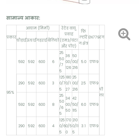
सामान्य आकार:
आयाम (मिमी)
रेटेड वायु
फ़ि
प्रवाह
प्रकार
ल्टरिं
EN779
रंग
(एम3/घंटा
चौड़ाई
ऊंचाई
गहराई
थैलियों
ग क्षेत्र
और पीए)
25
36
50
50
592
592
600
6
00/
00/
5.0
एफ9
/7
126
216
5
125
180
25
290
592
600
3
0/7
0/1
00/
2.5
एफ9
5
27
216
पी
95%
ला
25
34
42
50
592
592
600
8
00/
50/
6.0
एफ9
/6
50
115
5
125
170
210
290
592
600
4
0/6
0/5
0/11
3.1
एफ9
5
0
5