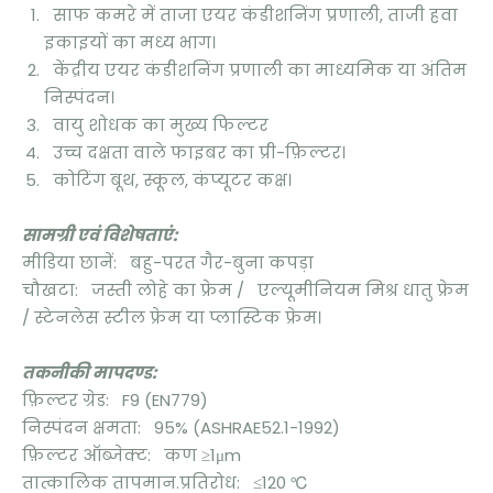
साफ कमरे में ताजा एयर कंडीशनिंग प्रणाली, ताजी हवा
इकाइयों का मध्य भाग।
केंद्रीय एयर कंडीशनिंग प्रणाली का माध्यमिक या अंतिम
निस्पंदन।
वायु शोधक का मुख्य फिल्टर
उच्च दक्षता वाले फाइबर का प्री-फ़िल्टर।
कोटिंग बूथ, स्कूल, कंप्यूटर कक्ष।
सामग्री एवं विशेषताएं:
मीडिया छानें: बहु-परत गैर-बुना कपड़ा
चौखटा: जस्ती लोहे का फ्रेम / एल्यूमीनियम मिश्र धातु फ्रेम
/ स्टेनलेस स्टील फ्रेम या प्लास्टिक फ्रेम।
तकनीकी मापदण्ड:
फ़िल्टर ग्रेड: F9 (EN779)
निस्पंदन क्षमता: 95% (ASHRAE52.1-1992)
फ़िल्टर ऑब्जेक्ट: कण ≥1μm
तात्कालिक तापमान.प्रतिरोध: ≤120 ℃