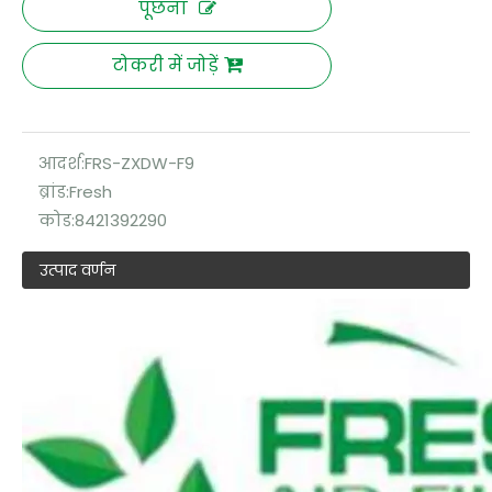
पूछना
टोकरी में जोड़ें
आदर्श:
FRS-ZXDW-F9
ब्रांड:
Fresh
कोड:
8421392290
उत्पाद वर्णन