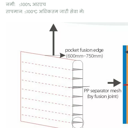
नमी: ≤100% आरएच
तापमान: ≤100℃ अधिकतम जारी सेवा में।